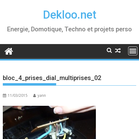
Skip
Dekloo.net
to
content
Energie, Domotique, Techno et projets perso
bloc_4_prises_dial_multiprises_02
11/03/2015
yann