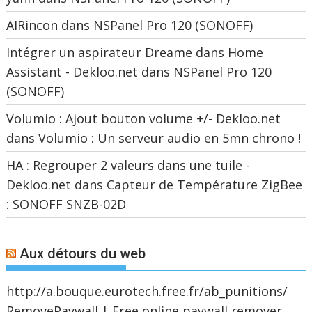
AIRincon
dans
NSPanel Pro 120 (SONOFF)
Intégrer un aspirateur Dreame dans Home
Assistant - Dekloo.net
dans
NSPanel Pro 120
(SONOFF)
Volumio : Ajout bouton volume +/- Dekloo.net
dans
Volumio : Un serveur audio en 5mn chrono !
HA : Regrouper 2 valeurs dans une tuile -
Dekloo.net
dans
Capteur de Température ZigBee
: SONOFF SNZB-02D
Aux détours du web
http://a.bouque.eurotech.free.fr/ab_punitions/
RemovePaywall | Free online paywall remover