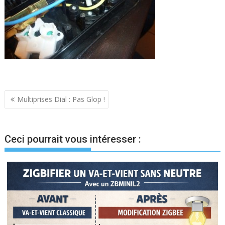
Navigation
Multiprises Dial : Pas Glop !
de
l’article
Ceci pourrait vous intéresser :