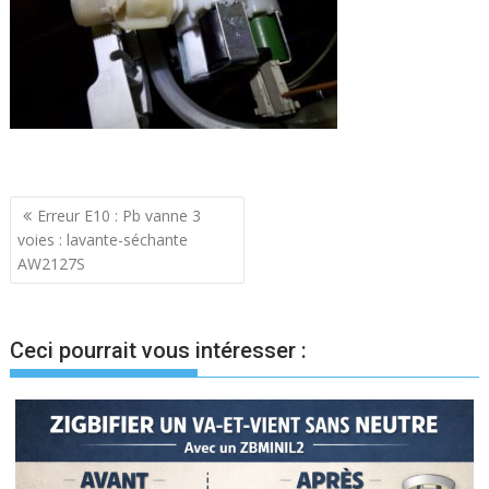
Navigation
Erreur E10 : Pb vanne 3
voies : lavante-séchante
de
AW2127S
l’article
Ceci pourrait vous intéresser :