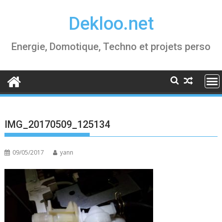
Skip
Dekloo.net
to
content
Energie, Domotique, Techno et projets perso
IMG_20170509_125134
09/05/2017
yann