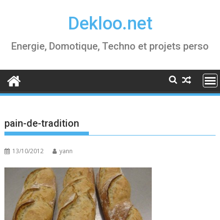
Skip
Dekloo.net
to
content
Energie, Domotique, Techno et projets perso
pain-de-tradition
13/10/2012
yann