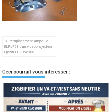
Navigation
Remplacement ampoule
ELPLP68 d’un videoprojecteur
de
Epson EH-TW6100
l’article
Ceci pourrait vous intéresser :