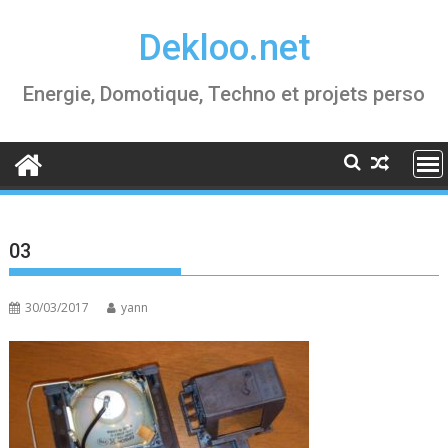
Skip
Dekloo.net
to
content
Energie, Domotique, Techno et projets perso
03
30/03/2017
yann