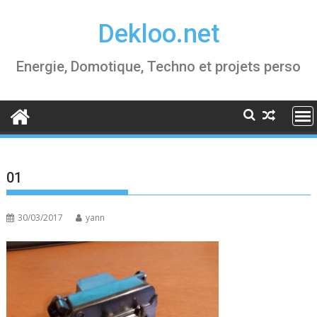
Skip
Dekloo.net
to
content
Energie, Domotique, Techno et projets perso
01
30/03/2017
yann