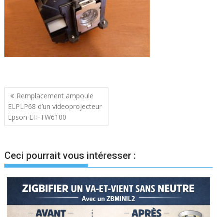
Navigation
Remplacement ampoule
ELPLP68 d’un videoprojecteur
de
Epson EH-TW6100
l’article
Ceci pourrait vous intéresser :