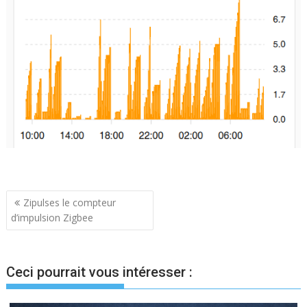
Navigation
Zipulses le compteur
d’impulsion Zigbee
de
l’article
Ceci pourrait vous intéresser :