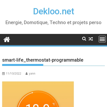
Skip
Dekloo.net
to
content
Energie, Domotique, Techno et projets perso
smart-life_thermostat-programmable
11/10/2022
yann