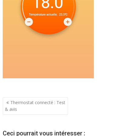
Navigation
Thermostat connecté : Test
& avis
de
l’article
Ceci pourrait vous intéresser :