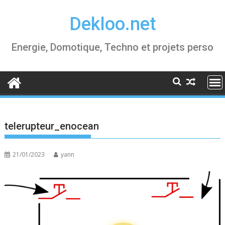
Skip
Dekloo.net
to
content
Energie, Domotique, Techno et projets perso
telerupteur_enocean
21/01/2023
yann