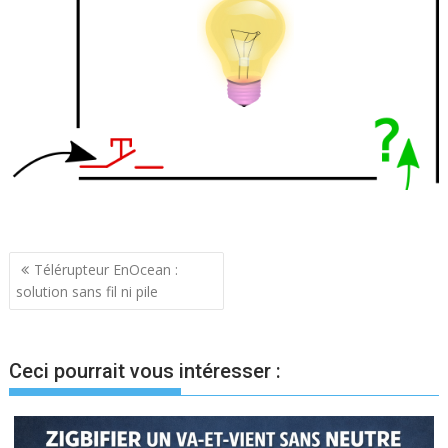
Navigation
Télérupteur EnOcean :
solution sans fil ni pile
de
l’article
Ceci pourrait vous intéresser :