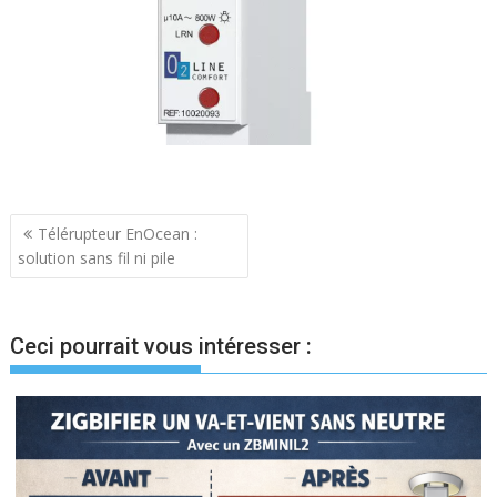
Navigation
Télérupteur EnOcean :
solution sans fil ni pile
de
l’article
Ceci pourrait vous intéresser :