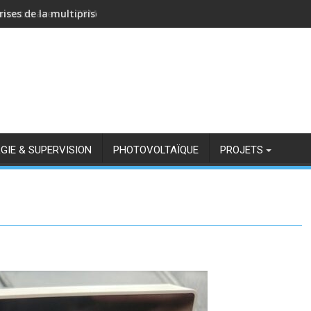
rises de la multiprise NOUS A11Z avec Zigbee2MQTT
GIE & SUPERVISION
PHOTOVOLTAÏQUE
PROJETS