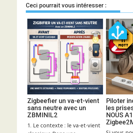
l’article
Ceci pourrait vous intéresser :
Zigbeefier un va-et-vient
Piloter 
sans neutre avec un
les prise
ZBMINIL2
NOUS A1
Zigbee
1. Le contexte : le va-et-vient
Si vous p