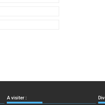
A visiter :
Div