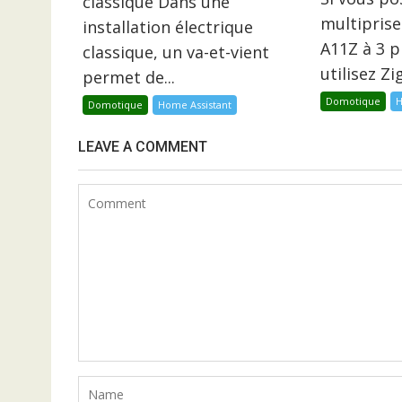
classique Dans une
multiprise
installation électrique
A11Z à 3 p
classique, un va-et-vient
utilisez Z
permet de...
Domotique
H
Domotique
Home Assistant
LEAVE A COMMENT