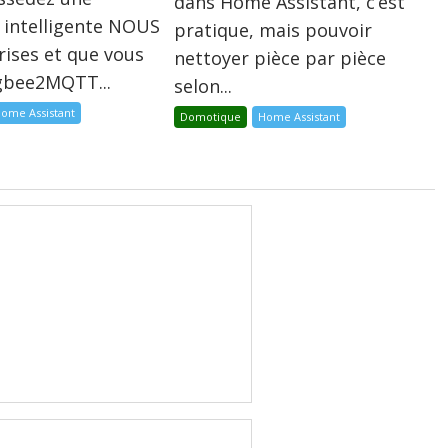
dans Home Assistant, c’est
 intelligente NOUS
pratique, mais pouvoir
rises et que vous
nettoyer pièce par pièce
igbee2MQTT...
selon...
ome Assistant
Domotique
Home Assistant