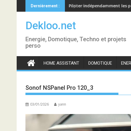
Skip
Piloter indépendamment les p
Dernièrement :
to
content
Dekloo.net
Energie, Domotique, Techno et projets
perso
HOME ASSISTANT
DOMOTIQUE
ENER
Sonof NSPanel Pro 120_3
03/01/2026
yann