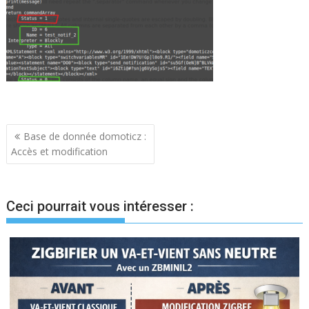
Navigation
Base de donnée domoticz :
Accès et modification
de
l’article
Ceci pourrait vous intéresser :