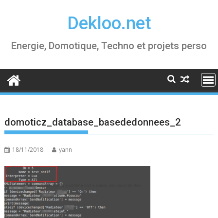
Skip
Dekloo.net
to
content
Energie, Domotique, Techno et projets perso
domoticz_database_basededonnees_2
18/11/2018
yann