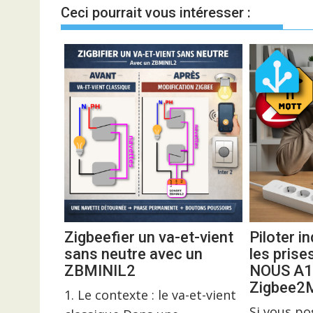
l’article
Ceci pourrait vous intéresser :
Zigbeefier un va-et-vient
Piloter 
sans neutre avec un
les prise
ZBMINIL2
NOUS A1
Zigbee
1. Le contexte : le va-et-vient
Si vous p