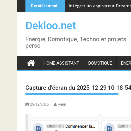
Skip
Intégrer un aspirateur Dream
Dernièrement :
to
content
Dekloo.net
Energie, Domotique, Techno et projets
perso
HOME ASSISTANT
DOMOTIQUE
ENER
Capture d’écran du 2025-12-29 10-18-5
29/12/2025
yann