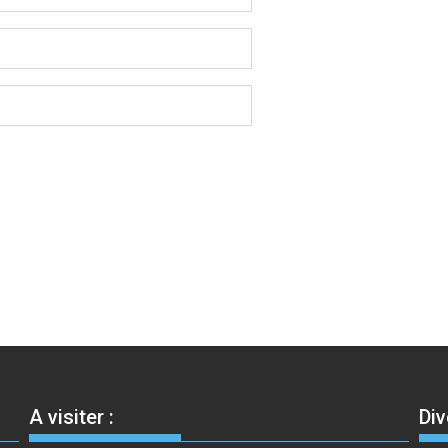
A visiter :
Div