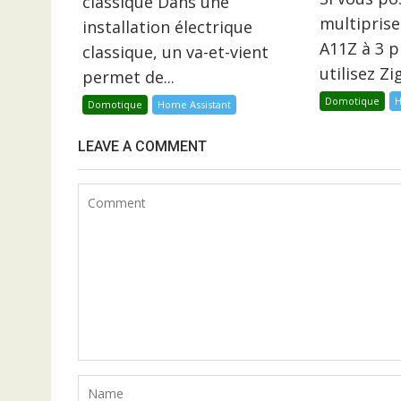
classique Dans une
multiprise
installation électrique
A11Z à 3 p
classique, un va-et-vient
utilisez Z
permet de...
Domotique
H
Domotique
Home Assistant
LEAVE A COMMENT