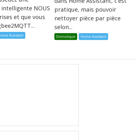
dans Home Assistant, c’est
 intelligente NOUS
pratique, mais pouvoir
rises et que vous
nettoyer pièce par pièce
igbee2MQTT...
selon...
ome Assistant
Domotique
Home Assistant