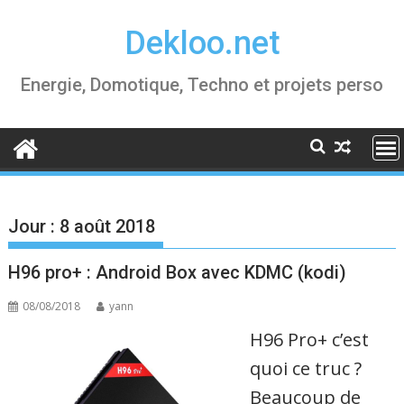
Skip
Dekloo.net
to
content
Energie, Domotique, Techno et projets perso
Jour :
8 août 2018
H96 pro+ : Android Box avec KDMC (kodi)
08/08/2018
yann
H96 Pro+ c’est
quoi ce truc ?
Beaucoup de