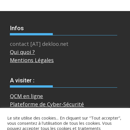
Infos
contact [AT] dekloo.net
Qui quoi ?
Mentions Légales
A visiter :
QCM en ligne
Plateforme de Cyber-Sécurité
Le site utilise des cookies... En cliquant sur “Tout accepter”,
vous consentez à l'utilisation de tous les cookies. Vous
Divers
pouvez accepter tous les cookies et traitements