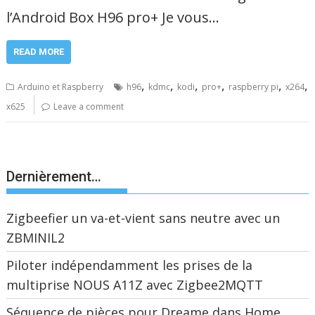
l’Android Box H96 pro+ Je vous…
READ MORE
,
,
,
,
,
,
Arduino et Raspberry
h96
kdmc
kodi
pro+
raspberry pi
x264
x625
Leave a comment
Dernièrement…
Zigbeefier un va-et-vient sans neutre avec un
ZBMINIL2
Piloter indépendamment les prises de la
multiprise NOUS A11Z avec Zigbee2MQTT
Séquence de pièces pour Dreame dans Home