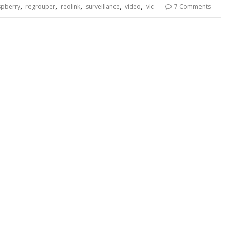
,
,
,
,
,
spberry
regrouper
reolink
surveillance
video
vlc
7 Comments