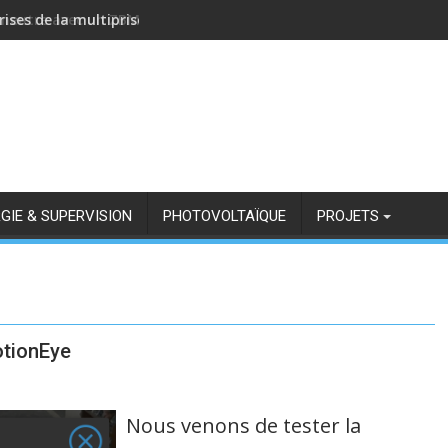
rises de la multiprise NOUS A11Z avec Zigbee2MQTT
GIE & SUPERVISION
PHOTOVOLTAÏQUE
PROJETS
otionEye
Nous venons de tester la