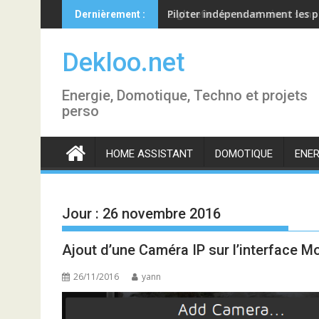
Skip
Piloter indépendamment les p
Dernièrement :
to
content
Dekloo.net
Energie, Domotique, Techno et projets
perso
HOME ASSISTANT
DOMOTIQUE
ENER
Jour :
26 novembre 2016
Ajout d’une Caméra IP sur l’interface M
26/11/2016
yann