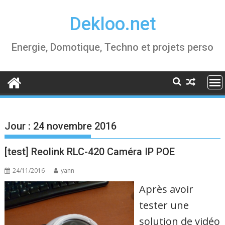
Skip
Dekloo.net
to
content
Energie, Domotique, Techno et projets perso
Jour :
24 novembre 2016
[test] Reolink RLC-420 Caméra IP POE
24/11/2016
yann
Après avoir
tester une
solution de vidéo