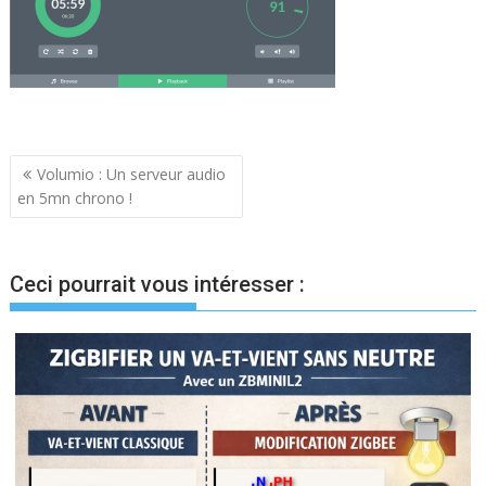
Navigation
Volumio : Un serveur audio
en 5mn chrono !
de
l’article
Ceci pourrait vous intéresser :