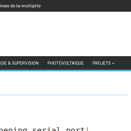
rises de la multiprise NOUS A11Z avec Zigbee2MQTT
GIE & SUPERVISION
PHOTOVOLTAÏQUE
PROJETS
3