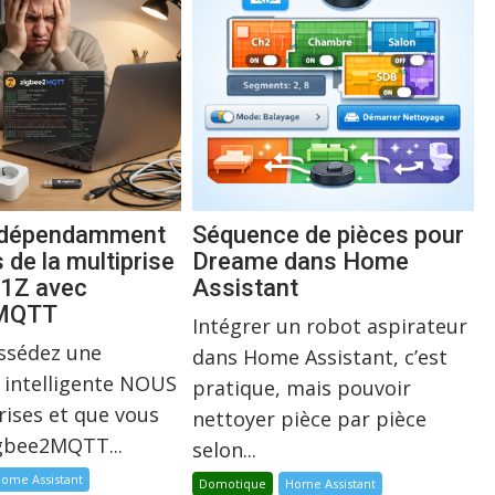
indépendamment
Séquence de pièces pour
s de la multiprise
Dreame dans Home
1Z avec
Assistant
2MQTT
Intégrer un robot aspirateur
ossédez une
dans Home Assistant, c’est
 intelligente NOUS
pratique, mais pouvoir
rises et que vous
nettoyer pièce par pièce
igbee2MQTT...
selon...
ome Assistant
Domotique
Home Assistant