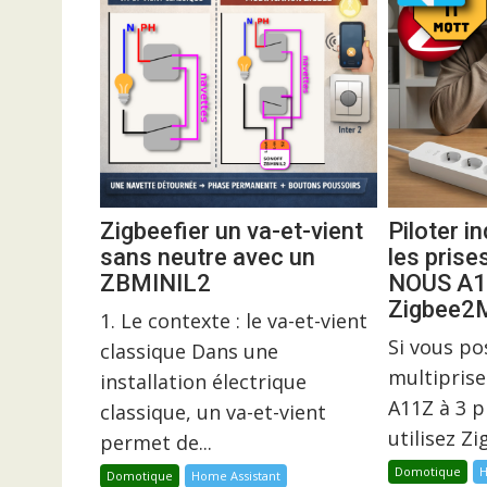
Zigbeefier un va-et-vient
Piloter 
sans neutre avec un
les prise
ZBMINIL2
NOUS A1
Zigbee
1. Le contexte : le va-et-vient
Si vous p
classique Dans une
multiprise
installation électrique
A11Z à 3 p
classique, un va-et-vient
utilisez Z
permet de...
Domotique
H
Domotique
Home Assistant