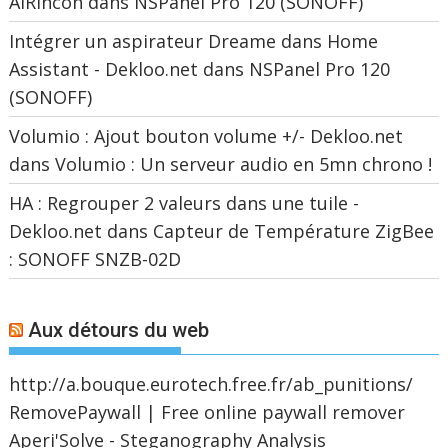
AIRincon
dans
NSPanel Pro 120 (SONOFF)
Intégrer un aspirateur Dreame dans Home
Assistant - Dekloo.net
dans
NSPanel Pro 120
(SONOFF)
Volumio : Ajout bouton volume +/- Dekloo.net
dans
Volumio : Un serveur audio en 5mn chrono !
HA : Regrouper 2 valeurs dans une tuile -
Dekloo.net
dans
Capteur de Température ZigBee
: SONOFF SNZB-02D
Aux détours du web
http://a.bouque.eurotech.free.fr/ab_punitions/
RemovePaywall | Free online paywall remover
Aperi'Solve - Steganography Analysis