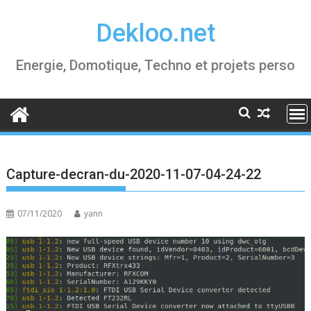
Skip
Dekloo.net
to
content
Energie, Domotique, Techno et projets perso
Capture-decran-du-2020-11-07-04-24-22
07/11/2020
yann