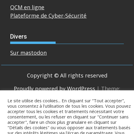
QCM en ligne
Plateforme de Cyber-Sécurité
Divers
Sur mastodon
Copyright © All rights reserved
Proudly powered by WordPress
|
Theme:
SuperMag by
Acme Themes
Le site utilise des cookies... En cliquant sur “Tout accepter”,
vous consentez à l'utilisation de tous les cookies. Vous pouvez
accepter tous les cookies et traitements nécessitant votre
consentement, ou les refuser en cliquant sur "Continuer sans
accepter", faire un choix plus granulaire en cliquant sur
"Détails des cookies" ou vous opposer aux traitements basés
sur des intérêts légitimes via l'écran de paramétrage. Vous