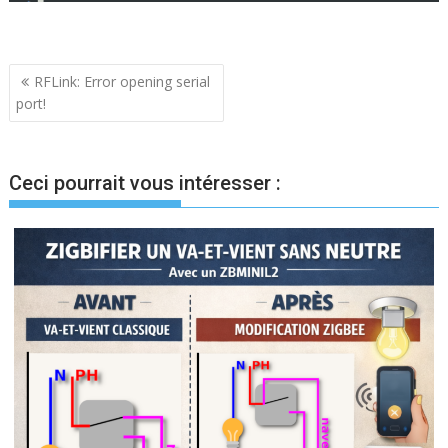
Navigation
RFLink: Error opening serial
port!
de
l’article
Ceci pourrait vous intéresser :