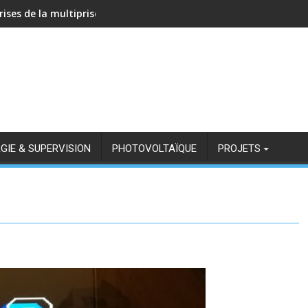
rises de la multiprise NOUS A11Z avec Zigbee2MQTT
GIE & SUPERVISION
PHOTOVOLTAÏQUE
PROJETS