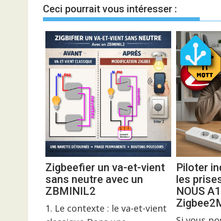
l’article
Ceci pourrait vous intéresser :
Zigbeefier un va-et-vient
Piloter 
sans neutre avec un
les prise
ZBMINIL2
NOUS A1
Zigbee
1. Le contexte : le va-et-vient
Si vous p