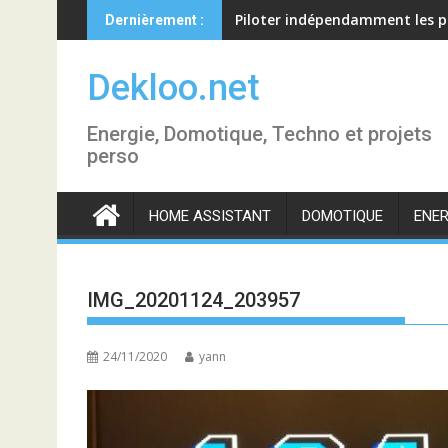
Skip
Piloter indépendamment les p
Dernièrement :
to
content
Dekloo.net
Energie, Domotique, Techno et projets
perso
HOME ASSISTANT
DOMOTIQUE
ENER
IMG_20201124_203957
24/11/2020
yann