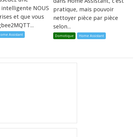
dans Home Assistant, c’est
 intelligente NOUS
pratique, mais pouvoir
rises et que vous
nettoyer pièce par pièce
igbee2MQTT...
selon...
ome Assistant
Domotique
Home Assistant