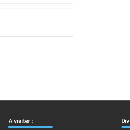
A visiter :
Div