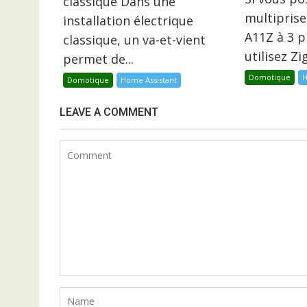
classique Dans une
multiprise
installation électrique
A11Z à 3 p
classique, un va-et-vient
utilisez Z
permet de...
Domotique
H
Domotique
Home Assistant
LEAVE A COMMENT