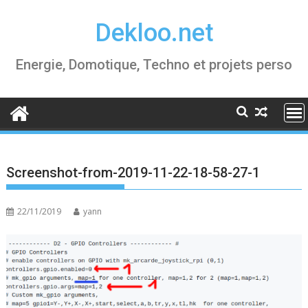
Skip
Dekloo.net
to
content
Energie, Domotique, Techno et projets perso
Screenshot-from-2019-11-22-18-58-27-1
22/11/2019
yann