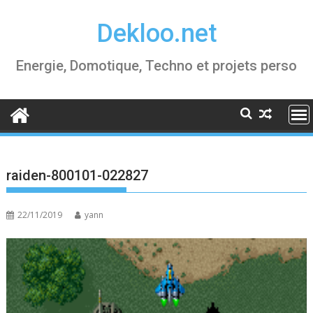
Skip
Dekloo.net
to
content
Energie, Domotique, Techno et projets perso
raiden-800101-022827
22/11/2019
yann