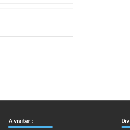
A visiter :
Div