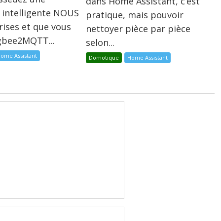
dans Home Assistant, c’est
 intelligente NOUS
pratique, mais pouvoir
rises et que vous
nettoyer pièce par pièce
igbee2MQTT...
selon...
ome Assistant
Domotique
Home Assistant