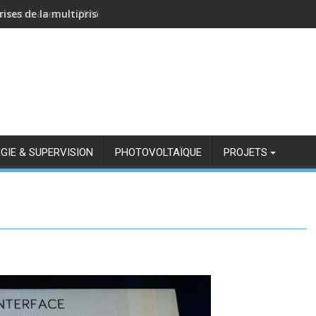
rises de la multiprise NOUS A11Z avec Zigbee2MQTT
GIE & SUPERVISION
PHOTOVOLTAÏQUE
PROJETS