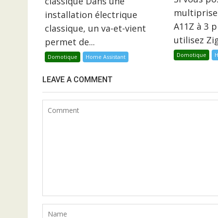
classique Dans une
multiprise
installation électrique
A11Z à 3 p
classique, un va-et-vient
utilisez Z
permet de...
Domotique
H
Domotique
Home Assistant
LEAVE A COMMENT