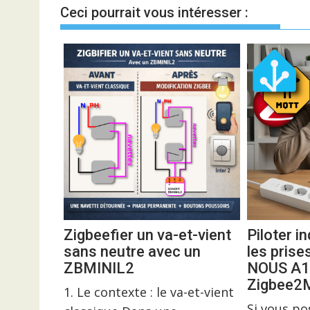
l’article
Ceci pourrait vous intéresser :
Zigbeefier un va-et-vient
Piloter 
sans neutre avec un
les prise
ZBMINIL2
NOUS A1
Zigbee
1. Le contexte : le va-et-vient
Si vous p