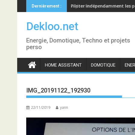
Skip
Piloter indépendamment les p
Dernièrement :
to
content
Dekloo.net
Energie, Domotique, Techno et projets
perso
HOME ASSISTANT
DOMOTIQUE
ENER
IMG_20191122_192930
22/11/2019
yann