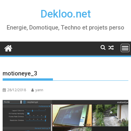
Skip
Dekloo.net
to
content
Energie, Domotique, Techno et projets perso
motioneye_3
28/12/2018
yann