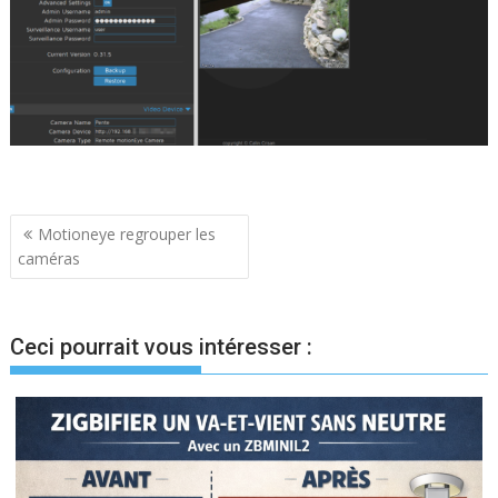
Navigation
Motioneye regrouper les
caméras
de
l’article
Ceci pourrait vous intéresser :