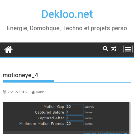
Skip
Dekloo.net
to
content
Energie, Domotique, Techno et projets perso
motioneye_4
28/12/2018
yann