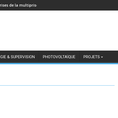
rises de la multiprise NOUS A11Z avec Zigbee2MQTT
GIE & SUPERVISION
PHOTOVOLTAÏQUE
PROJETS