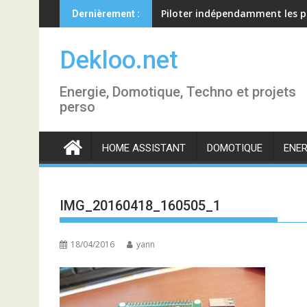
Skip
Piloter indépendamment les p
Dernièrement :
to
content
Dekloo.net
Energie, Domotique, Techno et projets
perso
HOME ASSISTANT
DOMOTIQUE
ENER
IMG_20160418_160505_1
18/04/2016
yann