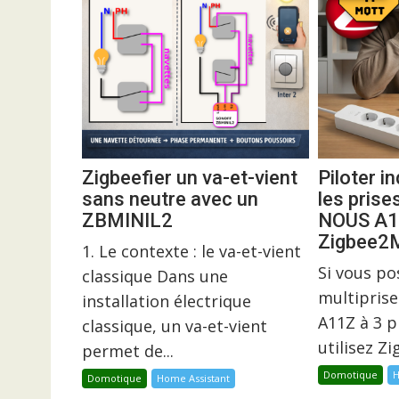
Zigbeefier un va-et-vient
Piloter 
sans neutre avec un
les prise
ZBMINIL2
NOUS A1
Zigbee
1. Le contexte : le va-et-vient
Si vous p
classique Dans une
multiprise
installation électrique
A11Z à 3 p
classique, un va-et-vient
utilisez Z
permet de...
Domotique
H
Domotique
Home Assistant