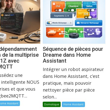
indépendamment
Séquence de pièces pour
s de la multiprise
Dreame dans Home
1Z avec
Assistant
2MQTT
Intégrer un robot aspirateur
ossédez une
dans Home Assistant, c’est
 intelligente NOUS
pratique, mais pouvoir
rises et que vous
nettoyer pièce par pièce
igbee2MQTT...
selon...
ome Assistant
Domotique
Home Assistant