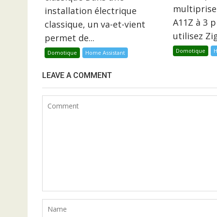
multiprise
installation électrique
A11Z à 3 p
classique, un va-et-vient
utilisez Z
permet de...
Domotique
H
Domotique
Home Assistant
LEAVE A COMMENT