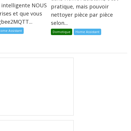
 intelligente NOUS
pratique, mais pouvoir
rises et que vous
nettoyer pièce par pièce
igbee2MQTT...
selon...
ome Assistant
Domotique
Home Assistant