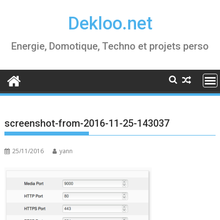
Skip
Dekloo.net
to
content
Energie, Domotique, Techno et projets perso
screenshot-from-2016-11-25-143037
25/11/2016
yann