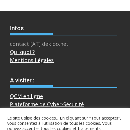
Infos
contact [AT] dekloo.net
Qui quoi ?
Mentions Légales
A visiter :
QCM en ligne
Plateforme de Cyber-Sécurité
Le site utilise des cookies... En cliquant sur “Tout accepter”,
vous consentez à l'utilisation de tous les cookies. Vous
Divers
pouvez accepter tous les cookies et traitements