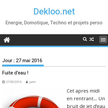
Skip
Dekloo.net
to
content
Energie, Domotique, Techno et projets perso
Jour :
27 mai 2016
Fuite d’eau !
27/05/2016
yann
Cet apres midi
en rentrant… Un
bruit de jet d’eau