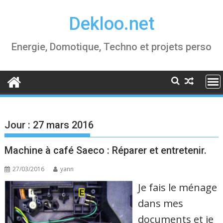
Skip
Dekloo.net
to
content
Energie, Domotique, Techno et projets perso
Jour :
27 mars 2016
Machine à café Saeco : Réparer et entretenir.
27/03/2016
yann
Je fais le ménage
dans mes
documents et je