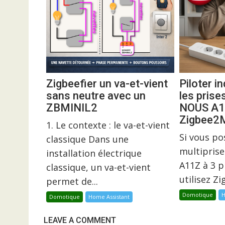
Zigbeefier un va-et-vient
Piloter 
sans neutre avec un
les prise
ZBMINIL2
NOUS A1
Zigbee
1. Le contexte : le va-et-vient
Si vous p
classique Dans une
multiprise
installation électrique
A11Z à 3 p
classique, un va-et-vient
utilisez Z
permet de...
Domotique
H
Domotique
Home Assistant
LEAVE A COMMENT