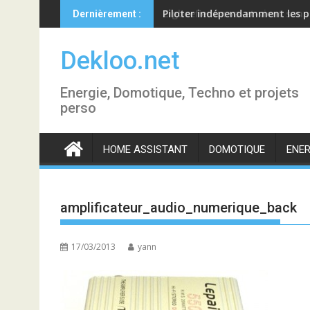
Skip
Piloter indépendamment les p
Dernièrement :
to
content
Dekloo.net
Energie, Domotique, Techno et projets
perso
HOME ASSISTANT
DOMOTIQUE
ENER
amplificateur_audio_numerique_back
17/03/2013
yann