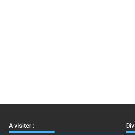
A visiter :
Div