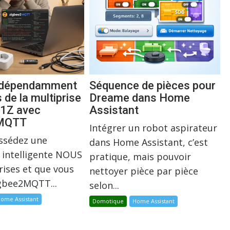
indépendamment
Séquence de pièces pour
s de la multiprise
Dreame dans Home
1Z avec
Assistant
2MQTT
Intégrer un robot aspirateur
ossédez une
dans Home Assistant, c’est
 intelligente NOUS
pratique, mais pouvoir
rises et que vous
nettoyer pièce par pièce
igbee2MQTT...
selon...
ome Assistant
Domotique
Home Assistant