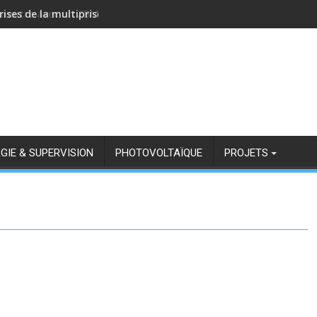
rises de la multiprise NOUS A11Z avec Zigbee2MQTT
GIE & SUPERVISION
PHOTOVOLTAÏQUE
PROJETS