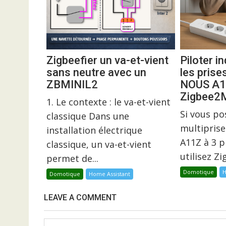
Zigbeefier un va-et-vient
Piloter 
sans neutre avec un
les prise
ZBMINIL2
NOUS A1
Zigbee
1. Le contexte : le va-et-vient
Si vous p
classique Dans une
multiprise
installation électrique
A11Z à 3 p
classique, un va-et-vient
utilisez Z
permet de...
Domotique
H
Domotique
Home Assistant
LEAVE A COMMENT