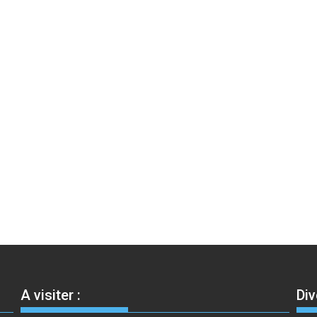
A visiter :
Div