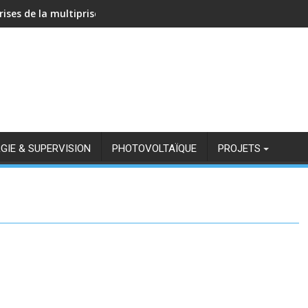
rises de la multiprise NOUS A11Z avec Zigbee2MQTT
GIE & SUPERVISION
PHOTOVOLTAÏQUE
PROJETS