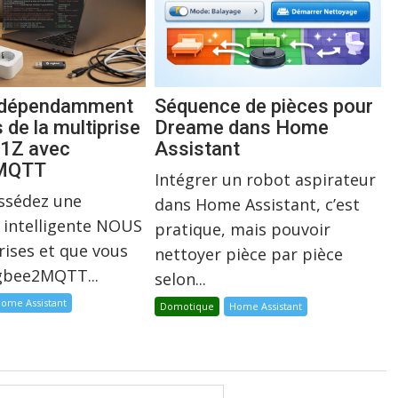
indépendamment
Séquence de pièces pour
s de la multiprise
Dreame dans Home
1Z avec
Assistant
2MQTT
Intégrer un robot aspirateur
ossédez une
dans Home Assistant, c’est
 intelligente NOUS
pratique, mais pouvoir
rises et que vous
nettoyer pièce par pièce
igbee2MQTT...
selon...
ome Assistant
Domotique
Home Assistant