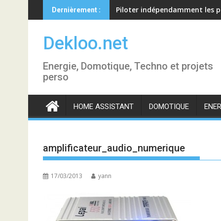
Skip
Piloter indépendamment les p
Dernièrement :
to
content
Dekloo.net
Energie, Domotique, Techno et projets
perso
HOME ASSISTANT
DOMOTIQUE
ENER
amplificateur_audio_numerique
17/03/2013
yann